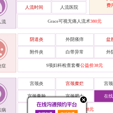
费
人流时间
人流医院
Grace可视无痛人流术
380元
人流
阴道炎
外阴瘙痒
盆
附件炎
白带异常
外
9项妇科检查套餐
公益价38元
炎症
宫颈炎
宫颈糜烂
宫颈
宫颈囊肿
宫颈肥大
在线
宫颈筛查套餐
228元
疾病