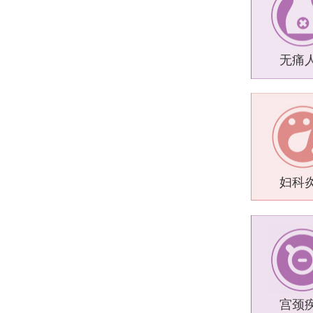
无痛
妇科
宫颈