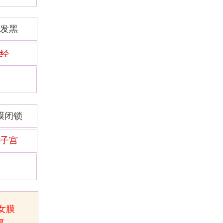
发黑
经
膜闭锁
子宫
女膜
复