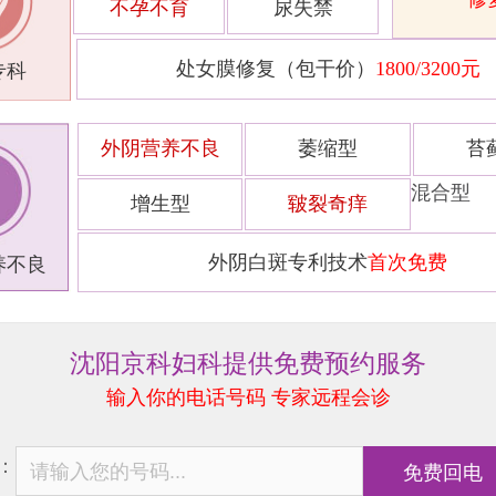
不孕不育
尿失禁
处女膜修复（包干价）
1800/3200元
专科
外阴营养不良
萎缩型
苔
混合型
增生型
皲裂奇痒
外阴白斑专利技术
首次免费
养不良
沈阳京科妇科提供免费预约服务
输入你的电话号码 专家远程会诊
：