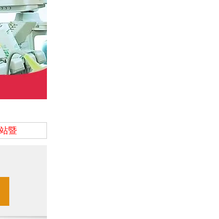
站暨沈阳京科医院女性健康百万救助工程正式启动。
热烈祝