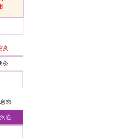
用
腔炎
阴炎
息肉
沟通